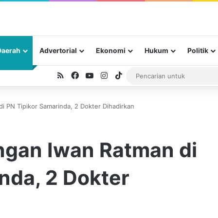
Daerah
Advertorial
Ekonomi
Hukum
Politik
RSS
Facebook
YouTube
Instagram
TikTok
i PN Tipikor Samarinda, 2 Dokter Dihadirkan
ngan Iwan Ratman di
nda, 2 Dokter