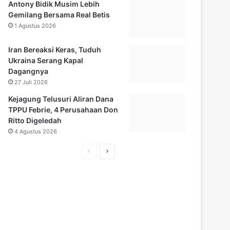
Antony Bidik Musim Lebih
Gemilang Bersama Real Betis
1 Agustus 2026
Iran Bereaksi Keras, Tuduh
Ukraina Serang Kapal
Dagangnya
27 Juli 2026
Kejagung Telusuri Aliran Dana
TPPU Febrie, 4 Perusahaan Don
Ritto Digeledah
4 Agustus 2026
H
H
a
a
l
l
a
a
m
m
a
a