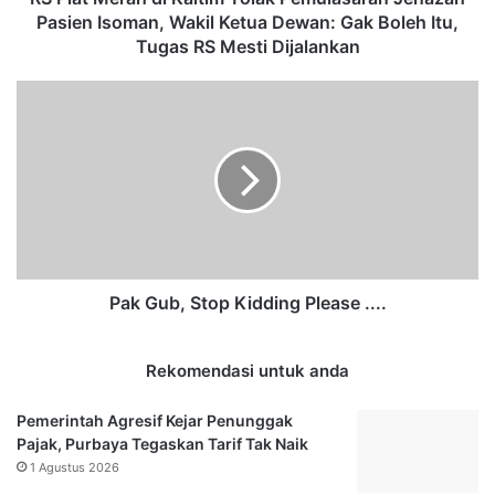
h
Pasien Isoman, Wakil Ketua Dewan: Gak Boleh Itu,
d
Tugas RS Mesti Dijalankan
i
K
P
a
a
l
k
t
G
i
u
m
b
T
,
o
S
l
t
a
o
Pak Gub, Stop Kidding Please ....
k
p
P
K
e
Rekomendasi untuk anda
i
m
d
u
d
Pemerintah Agresif Kejar Penunggak
l
i
Pajak, Purbaya Tegaskan Tarif Tak Naik
a
n
1 Agustus 2026
s
g