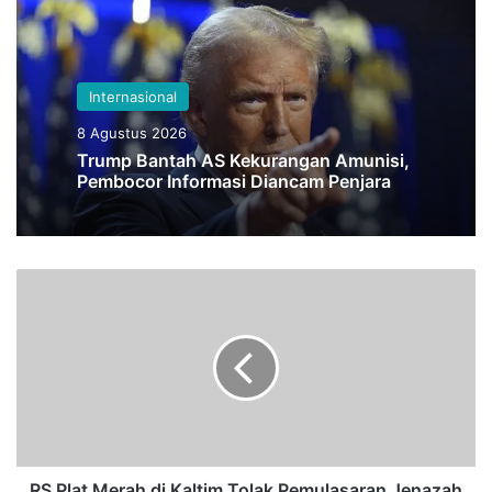
Internasional
8 Agustus 2026
Trump Bantah AS Kekurangan Amunisi,
Pembocor Informasi Diancam Penjara
R
S
P
l
a
t
M
e
r
a
RS Plat Merah di Kaltim Tolak Pemulasaran Jenazah