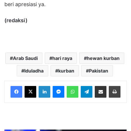
beri apresiasi ya.
(redaksi)
Arab Saudi
hari raya
hewan kurban
Iduladha
kurban
Pakistan
LinkedIn
Messenger
WhatsApp
Telegram
Bagikan melalui Email
Cetak