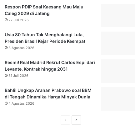
a
P
Respon PDIP Soal Kaesang Mau Maju
r
l
Caleg 2029 di Jateng
a
e
27 Juli 2026
n
a
J
s
Usia 80 Tahun Tak Menghalangi Lula,
e
e
Presiden Brasil Kejar Periode Keempat
n
.
3 Agustus 2026
a
.
z
.
a
Resmi! Real Madrid Rekrut Carlos Espí dari
.
h
Levante, Kontrak hingga 2031
P
31 Juli 2026
a
s
Bahlil Ungkap Arahan Prabowo soal BBM
i
di Tengah Dinamika Harga Minyak Dunia
e
4 Agustus 2026
n
I
H
H
s
o
a
a
m
l
l